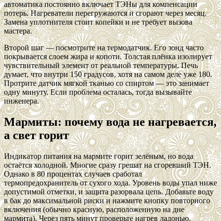
автоматика постоянно включает ТЭНы для компенсации
потерь. Нагреватели перегружаются и сгорают через месяц.
Замена уплотнителя стоит копейки и не требует вызова
мастера.
Второй шаг — посмотрите на термодатчик. Его зонд часто
покрывается слоем жира и копоти. Толстая плёнка изолирует
чувствительный элемент от реальной температуры. Печь
думает, что внутри 150 градусов, хотя на самом деле уже 180.
Протрите датчик мягкой тканью со спиртом — это занимает
одну минуту. Если проблема осталась, тогда вызывайте
инженера.
Мармиты: почему вода не нагревается,
а свет горит
Индикатор питания на мармите горит зелёным, но вода
остаётся холодной. Многие сразу грешат на сгоревший ТЭН.
Однако в 80 процентах случаев сработал
термопредохранитель от сухого хода. Уровень воды упал ниже
допустимой отметки, и защита разорвала цепь. Добавьте воду
в бак до максимальной риски и нажмите кнопку повторного
включения (обычно красную, расположенную на дне
мармита). Через пять минут проверьте нагрев ладонью.