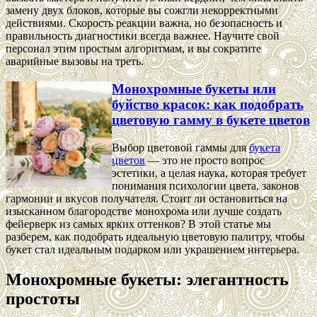
замену двух блоков, которые вы сожгли некорректными
действиями. Скорость реакции важна, но безопасность и
правильность диагностики всегда важнее. Научите свой
персонал этим простым алгоритмам, и вы сократите
аварийные вызовы на треть.
Монохромные букеты или
буйство красок: как подобрать
цветовую гамму в букете цветов
Выбор цветовой гаммы для
букета
цветов
— это не просто вопрос
эстетики, а целая наука, которая требует
понимания психологии цвета, законов
гармонии и вкусов получателя. Стоит ли остановиться на
изысканном благородстве монохрома или лучше создать
фейерверк из самых ярких оттенков? В этой статье мы
разберем, как подобрать идеальную цветовую палитру, чтобы
букет стал идеальным подарком или украшением интерьера.
Монохромные букеты: элегантность
простоты