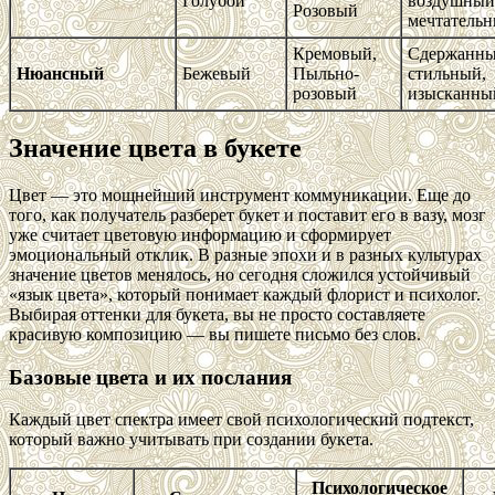
Голубой
воздушный
Розовый
мечтатель
Кремовый,
Сдержанны
Нюансный
Бежевый
Пыльно-
стильный,
розовый
изысканны
Значение цвета в букете
Цвет — это мощнейший инструмент коммуникации. Еще до
того, как получатель разберет букет и поставит его в вазу, мозг
уже считает цветовую информацию и сформирует
эмоциональный отклик. В разные эпохи и в разных культурах
значение цветов менялось, но сегодня сложился устойчивый
«язык цвета», который понимает каждый флорист и психолог.
Выбирая оттенки для букета, вы не просто составляете
красивую композицию — вы пишете письмо без слов.
Базовые цвета и их послания
Каждый цвет спектра имеет свой психологический подтекст,
который важно учитывать при создании букета.
Психологическое