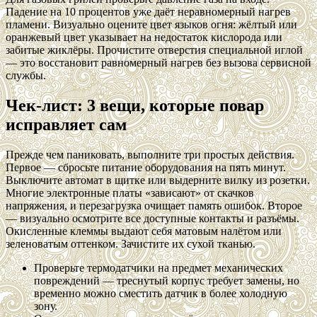
Падение на 10 процентов уже даёт неравномерный нагрев
пламени. Визуально оцените цвет языков огня: жёлтый или
оранжевый цвет указывает на недостаток кислорода или
забитые жиклёры. Прочистите отверстия специальной иглой
— это восстановит равномерный нагрев без вызова сервисной
службы.
Чек-лист: 3 вещи, которые повар
исправляет сам
Прежде чем паниковать, выполните три простых действия.
Первое — сбросьте питание оборудования на пять минут.
Выключите автомат в щитке или выдерните вилку из розетки.
Многие электронные платы «зависают» от скачков
напряжения, и перезагрузка очищает память ошибок. Второе
— визуально осмотрите все доступные контакты и разъёмы.
Окисленные клеммы выдают себя матовым налётом или
зеленоватым оттенком. Зачистите их сухой тканью.
Проверьте термодатчики на предмет механических
повреждений — треснутый корпус требует замены, но
временно можно сместить датчик в более холодную
зону.