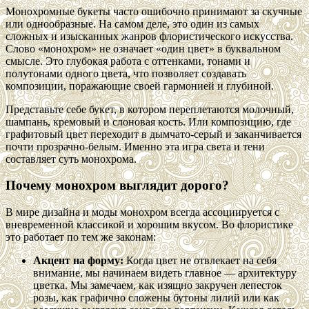
Монохромные букеты часто ошибочно принимают за скучные
или однообразные. На самом деле, это один из самых
сложных и изысканных жанров флористического искусства.
Слово «монохром» не означает «один цвет» в буквальном
смысле. Это глубокая работа с оттенками, тонами и
полутонами одного цвета, что позволяет создавать
композиции, поражающие своей гармонией и глубиной.
Представьте себе букет, в котором переплетаются молочный,
шампань, кремовый и слоновая кость. Или композицию, где
графитовый цвет переходит в дымчато-серый и заканчивается
почти прозрачно-белым. Именно эта игра света и тени
составляет суть монохрома.
Почему монохром выглядит дорого?
В мире дизайна и моды монохром всегда ассоциируется с
вневременной классикой и хорошим вкусом. Во флористике
это работает по тем же законам:
Акцент на форму:
Когда цвет не отвлекает на себя
внимание, мы начинаем видеть главное — архитектуру
цветка. Мы замечаем, как изящно закручен лепесток
розы, как графично сложены бутоны лилий или как