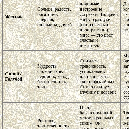
поднимает
Др
Солнце, радость,
настроение,
ко
богатство,
согревает. Вопреки
тв
Желтый
энергия,
мифу о разлуке
лю
оптимизм, дружба
(постсоветское
в 
пространство), в
по
мире — это цвет
счастья и
позитива.
Му
Снижает
(д
Мудрость,
тревожность,
за
спокойствие,
успокаивает,
гл
Синий /
верность, холод,
настраивает на
же
Голубой
бесконечность,
философский лад.
ру
тайна
Символизирует
лю
глубину и доверие.
со
ст
Цвет,
балансирующий
Тв
между красным и
ли
Роскошь,
синим. Он
же
таинственность,
стимулирует
бо