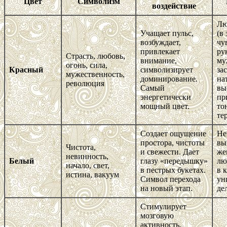
Цвет
Символизм
воздействие
Лю
Учащает пульс,
(в
возбуждает,
чу
привлекает
ру
Страсть, любовь,
внимание,
му
огонь, сила,
Красный
символизирует
за
мужественность,
доминирование.
на
революция
Самый
вы
энергетически
пр
мощный цвет.
то
те
Создает ощущение
Не
простора, чистоты
вы
Чистота,
и свежести. Дает
же
невинность,
Белый
глазу «передышку»
лю
начало, свет,
в пестрых букетах.
в 
истина, вакуум
Символ перехода
ун
на новый этап.
де
Стимулирует
мозговую
активность,