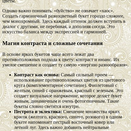
цветы.
Однако важно понимать: «буйство» не означает «хаос».
Создать гармоничный разноцветный букет гораздо сложнее,
чем монохромный. Здесь каждый оттенок должен вступить в
диалог с другими, не перебивая, а дополняя соседа. Это
искусство баланса между экспрессией и гармонией.
Магия контраста и сложные сочетания
В основе ярких букетов чаще всего лежат два
противоположных подхода к цвету: контраст и нюанс. Их
умелое смешение и создает ту самую «энергию разнообразия».
Контраст как основа:
Самый сильный прием —
использование противоположных цветов из цветового
круга (комплементарное сочетание). Фиолетовый с
желтым, синий с оранжевым, красный с зеленым. Это
создает визуальное напряжение, которое делает букет
живым, динамичным и очень фотогеничным. Такие
букеты словно светятся изнутри.
Пестрота и эклектика:
Смешение множества ярких
красок (желтого, красного, синего, розового) в одном
букете напоминает пестрый восточный ковер или
летний луг. Здесь важно добавить нейтральные