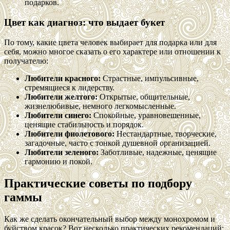
подарков.
Цвет как диагноз: что выдает букет
По тому, какие цвета человек выбирает для подарка или для
себя, можно многое сказать о его характере или отношении к
получателю:
Любители красного:
Страстные, импульсивные,
стремящиеся к лидерству.
Любители желтого:
Открытые, общительные,
жизнелюбивые, немного легкомысленные.
Любители синего:
Спокойные, уравновешенные,
ценящие стабильность и порядок.
Любители фиолетового:
Нестандартные, творческие,
загадочные, часто с тонкой душевной организацией.
Любители зеленого:
Заботливые, надежные, ценящие
гармонию и покой.
Практические советы по подбору
гаммы
Как же сделать окончательный выбор между монохромом и
буйством красок? Вот несколько практических рекомендаций: