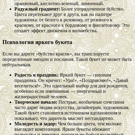
оранжевый, кислотно-зеленый, лимонный.
Радужный градиент:
Более упорядоченное буйство.
Цвета перетекают друг в друга, как на палитре
художника: от белого к розовому, от розового к
красному, от красного к бордовому и фиолетовому. Это
создает эффект движения и волшебства.
Психология яркого букета
Если вы дарите «буйство красок», вы транслируете
определенные эмоции и послания. Такой букет не может быть
нейтральным.
Радость и праздник:
Яркий букет — синоним
праздника. Он кричит: «Ура!», «Поздравляю!», «Давай
веселиться!». Это идеальный выбор для дня рождения,
особенно если именинник — энергичный и
жизнерадостный человек.
Творческое начало:
Пестрые, необычные сочетания
часто дарят людям искусства, дизайнерам, художникам.
Такой букет становится источником вдохновения и
показывает, что даритель мыслит нестандартно.
Молодость и задор:
Чем больше цвета, тем моложе
выглядит композиция. Яркие букеты обожают
подростки и девушки, которые не боятся выделяться.