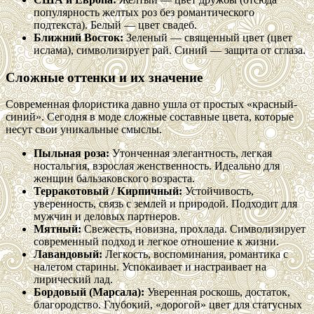
популярность желтых роз без романтического
подтекста). Белый — цвет свадеб.
Ближний Восток:
Зеленый — священный цвет (цвет
ислама), символизирует рай. Синий — защита от сглаза.
Сложные оттенки и их значение
Современная флористика давно ушла от простых «красный-
синий». Сегодня в моде сложные составные цвета, которые
несут свои уникальные смыслы.
Пыльная роза:
Утонченная элегантность, легкая
ностальгия, взрослая женственность. Идеально для
женщин бальзаковского возраста.
Терракотовый / Кирпичный:
Устойчивость,
уверенность, связь с землей и природой. Подходит для
мужчин и деловых партнеров.
Мятный:
Свежесть, новизна, прохлада. Символизирует
современный подход и легкое отношение к жизни.
Лавандовый:
Легкость, воспоминания, романтика с
налетом старины. Успокаивает и настраивает на
лирический лад.
Бордовый (Марсала):
Уверенная роскошь, достаток,
благородство. Глубокий, «дорогой» цвет для статусных