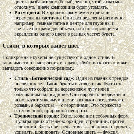
цвета-«разбавители» (белый, зелень), чтобы глаз мог
отдохнуть, иначе композиция будет утомлять.
Ритм цвета:
В хорошем ярком букете цвета не
перемешаны хаотично. Они распределены ритмично:
например, темные пятна в центре для глубины и
светлые по краям для объема, или повторяющиеся
вкрапления одного цвета в разных частях букета.
Стили, в которых живет цвет
Полихромные букеты не существуют в одном стиле. В
зависимости от настроения и задачи, «буйство красок» может
выглядеть совершенно по-разному.
Стиль «Ботанический сад»:
Один из главных трендов
последних лет. Такие букеты выглядят так, будто их
только что собрали на деревенском лугу или в
бабушкином палисаднике. Они нарочито небрежны и
используют максимум цвета: васильки соседствуют с
розами, а бархатцы — с георгинами. Это торжество
естественной, природной пестроты.
Тропический взрыв:
Использование необычных форм
и ультра-ярких оттенков: орхидеи, стрелиции, протеи,
геликонии. Здесь цвет решает все — он должен кричать,
удивлять, шокировать. Основные цвета — фуксия,