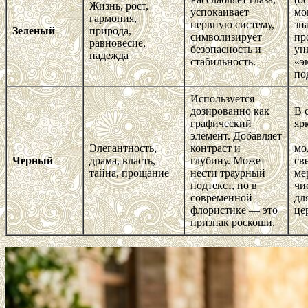
Жизнь, рост,
успокаивает
мо
гармония,
нервную систему,
зн
Зеленый
природа,
символизирует
пр
равновесие,
безопасность и
ун
надежда
стабильность.
«э
по
Используется
дозированно как
В 
графический
яр
элемент. Добавляет
— 
Элегантность,
контраст и
мо
Черный
драма, власть,
глубину. Может
св
тайна, прощание
нести траурный
ме
подтекст, но в
чи
современной
дл
флористике — это
це
признак роскоши.