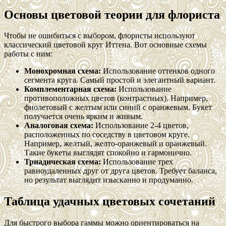
Основы цветовой теории для флориста
Чтобы не ошибиться с выбором, флористы используют
классический цветовой круг Иттена. Вот основные схемы
работы с ним:
Монохромная схема:
Использование оттенков одного
сегмента круга. Самый простой и элегантный вариант.
Комплементарная схема:
Использование
противоположных цветов (контрастных). Например,
фиолетовый с желтым или синий с оранжевым. Букет
получается очень ярким и живым.
Аналоговая схема:
Использование 2-4 цветов,
расположенных по соседству в цветовом круге.
Например, желтый, желто-оранжевый и оранжевый.
Такие букеты выглядят спокойно и гармонично.
Триадическая схема:
Использование трех
равноудаленных друг от друга цветов. Требует баланса,
но результат выглядит изысканно и продуманно.
Таблица удачных цветовых сочетаний
Для быстрого выбора гаммы можно ориентироваться на