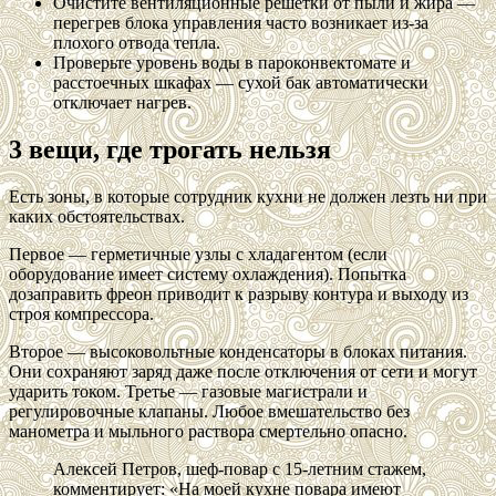
Очистите вентиляционные решётки от пыли и жира —
перегрев блока управления часто возникает из-за
плохого отвода тепла.
Проверьте уровень воды в пароконвектомате и
расстоечных шкафах — сухой бак автоматически
отключает нагрев.
3 вещи, где трогать нельзя
Есть зоны, в которые сотрудник кухни не должен лезть ни при
каких обстоятельствах.
Первое — герметичные узлы с хладагентом (если
оборудование имеет систему охлаждения). Попытка
дозаправить фреон приводит к разрыву контура и выходу из
строя компрессора.
Второе — высоковольтные конденсаторы в блоках питания.
Они сохраняют заряд даже после отключения от сети и могут
ударить током. Третье — газовые магистрали и
регулировочные клапаны. Любое вмешательство без
манометра и мыльного раствора смертельно опасно.
Алексей Петров, шеф-повар с 15-летним стажем,
комментирует: «На моей кухне повара имеют