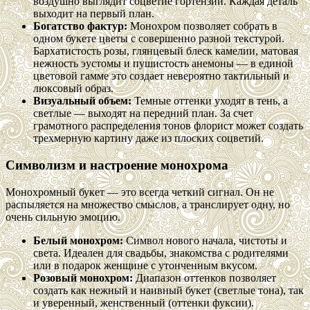
воздушно выглядит соцветие гортензии. Каждая деталь
выходит на первый план.
Богатство фактур:
Монохром позволяет собрать в
одном букете цветы с совершенно разной текстурой.
Бархатистость розы, глянцевый блеск камелии, матовая
нежность эустомы и пушистость анемоны — в единой
цветовой гамме это создает невероятно тактильный и
люксовый образ.
Визуальный объем:
Темные оттенки уходят в тень, а
светлые — выходят на передний план. За счет
грамотного распределения тонов флорист может создать
трехмерную картину даже из плоских соцветий.
Символизм и настроение монохрома
Монохромный букет — это всегда четкий сигнал. Он не
распыляется на множество смыслов, а транслирует одну, но
очень сильную эмоцию.
Белый монохром:
Символ нового начала, чистоты и
света. Идеален для свадьбы, знакомства с родителями
или в подарок женщине с утонченным вкусом.
Розовый монохром:
Диапазон оттенков позволяет
создать как нежный и наивный букет (светлые тона), так
и уверенный, женственный (оттенки фуксии).