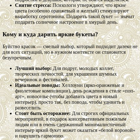
Снятие стресса:
Психологи утверждают, что яркие
цвета (особенно оранжевый и желтый) стимулируют
выработку серотонина. Подарить такой букет — значит
подарить солнечное настроение в хмурый день.
Кому и куда дарить яркие букеты?
Буйство красок — смелый выбор, который подходит далеко не
для всех ситуаций, но в нужном контексте он становится
безупречным.
Лучший выбор:
Для подруг, молодых коллег,
творческих личностей, для украшения шумных
вечеринок и фестивалей.
Идеальные поводы:
Хеллоуин (ярко-оранжевые и
фиолетовые композиции), день рождения в стиле «поп-
арт», новоселье (чтобы добавить цвета в новый
интерьер), просто так, без повода, чтобы удивить и
развеселить.
Стоит быть осторожнее:
Для строгих официальных
мероприятий, в подарок консервативным пожилым
людям или в очень сдержанный минималистичный
интерьер яркий букет может оказаться «белой вороной»
и нарушить гармонию.