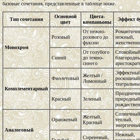
базовые сочетания, представленные в таблице ниже.
Основной
Цвета-
Тип сочетания
Эффект б
цвет
компаньоны
От нежно-
Романтичн
Розовый
розового до
нежный,
фуксии
женственн
Монохром
От голубого
Спокойный
Синий
до темно-
благородн
синего
аристокра
Эффектный
Желтый /
Фиолетовый
роскошный
Лимонный
театральн
Комплементарный
Праздничн
Красный
Зеленый
природный
рождестве
Солнечный
Желтый,
Оранжевый
теплый,
Красный
энергичны
Аналоговый
Нежный,
Сиреневый,