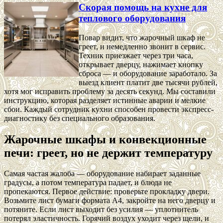
Скорая помощь на кухне для
теплового оборудования
Повар видит, что жарочный шкаф не
греет, и немедленно звонит в сервис.
Техник приезжает через три часа,
открывает дверцу, нажимает кнопку
сброса — и оборудование заработало. За
выезд клиент платит две тысячи рублей,
хотя мог исправить проблему за десять секунд. Мы составили
инструкцию, которая разделяет истинные аварии и мелкие
сбои. Каждый сотрудник кухни способен провести экспресс-
диагностику без специального образования.
Жарочные шкафы и конвекционные
печи: греет, но не держит температуру
Самая частая жалоба — оборудование набирает заданные
градусы, а потом температура падает, и блюда не
пропекаются. Первое действие: проверьте прокладку двери.
Возьмите лист бумаги формата А4, закройте на него дверцу и
потяните. Если лист выходит без усилия — уплотнитель
потерял эластичность. Горячий воздух уходит через щели, и