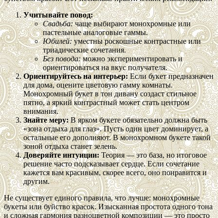
Учитывайте повод:
Свадьба:
чаще выбирают монохромные или
пастельные аналоговые гаммы.
Юбилей:
уместны роскошные контрастные или
триадические сочетания.
Без повода:
можно экспериментировать и
ориентироваться на вкус получателя.
Ориентируйтесь на интерьер:
Если букет предназначен
для дома, оцените цветовую гамму комнаты.
Монохромный букет в тон дивану создаст стильное
пятно, а яркий контрастный может стать центром
внимания.
Знайте меру:
В ярком букете обязательно должна быть
«зона отдыха для глаз». Пусть один цвет доминирует, а
остальные его дополняют. В монохромном букете такой
зоной отдыха станет зелень.
Доверяйте интуиции:
Теория — это база, но итоговое
решение часто подсказывает сердце. Если сочетание
кажется вам красивым, скорее всего, оно понравится и
другим.
Не существует единого правила, что лучше: монохромные
букеты или буйство красок. Изысканная простота одного тона
и сложная гармония разноцветной композиции — это просто