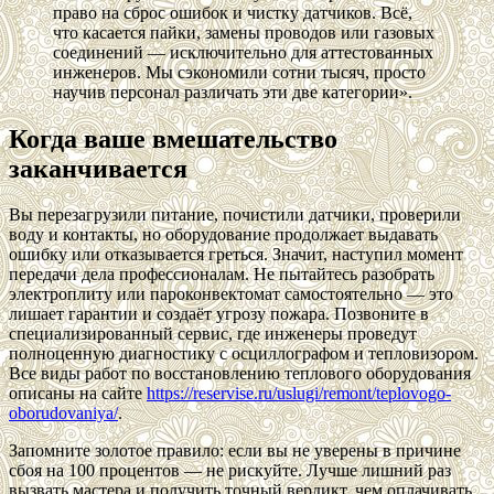
право на сброс ошибок и чистку датчиков. Всё,
что касается пайки, замены проводов или газовых
соединений — исключительно для аттестованных
инженеров. Мы сэкономили сотни тысяч, просто
научив персонал различать эти две категории».
Когда ваше вмешательство
заканчивается
Вы перезагрузили питание, почистили датчики, проверили
воду и контакты, но оборудование продолжает выдавать
ошибку или отказывается греться. Значит, наступил момент
передачи дела профессионалам. Не пытайтесь разобрать
электроплиту или пароконвектомат самостоятельно — это
лишает гарантии и создаёт угрозу пожара. Позвоните в
специализированный сервис, где инженеры проведут
полноценную диагностику с осциллографом и тепловизором.
Все виды работ по восстановлению теплового оборудования
описаны на сайте
https://reservise.ru/uslugi/remont/teplovogo-
oborudovaniya/
.
Запомните золотое правило: если вы не уверены в причине
сбоя на 100 процентов — не рискуйте. Лучше лишний раз
вызвать мастера и получить точный вердикт, чем оплачивать