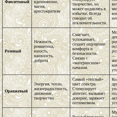
Фиолетовый
вдохновение,
творчество, но
вн
магия,
может подавлять в
ми
аристократизм
избытке. Всегда
во
говорит об
не
исключительности.
Мо
Смягчает,
де
успокаивает,
Нежность,
ро
создает ощущение
романтика,
ос
комфорта и
Розовый
юность,
ро
безопасности.
наивность,
— 
Связан с
доброта
же
«материнским»
ко
началом.
ут
Самый «теплый»
Ко
Энергия, тепло,
цвет спектра.
др
жизнерадостность,
Стимулирует
уп
Оранжевый
движение,
аппетит, вызывает
по
творчество
доверие, заряжает
ак
оптимизмом.
ус
Му
Расслабляет глаза,
(о