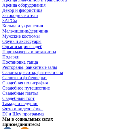
Аренда оборудования
Декор и флористика
Загородные отели
ЗАГСы
Кольца и украшения
Мальчишник/девичник
Мужские костюмы
Обувь и аксессуары
Организация свадеб
Парикмахеры и визажисты
Подарки
Постановка танца
Рестораны, банкетные залы
Салоны красоты, фитнес и спа
Салюты и фейерверки
Свадебная полиграфия
Свадебное путешествие
Свадебные платья
Свадебный торт
Тамада и ведущие
Фото и видеосъёмка
DJ и Шоу программа
Мы в социальных сетях
Присоединяйтесь!