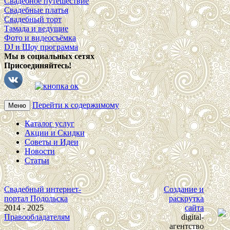
Свадебное путешествие
Свадебные платья
Свадебный торт
Тамада и ведущие
Фото и видеосъёмка
DJ и Шоу программа
Мы в социальных сетях
Присоединяйтесь!
Перейти к содержимому
Меню
Каталог услуг
Акции и Скидки
Советы и Идеи
Новости
Статьи
Свадебный интернет-
Создание и
портал Подольска
раскрутка
2014 - 2025
сайта
Правообладателям
digital-
агентство