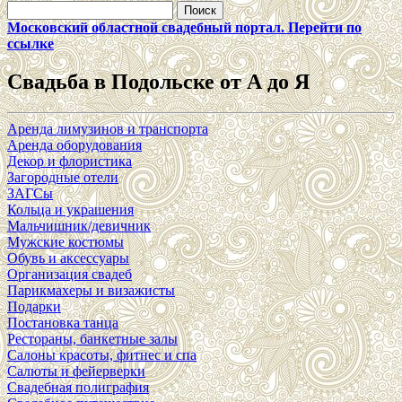
Найти:
Московский областной свадебный портал. Перейти по
ссылке
Свадьба в Подольске от А до Я
Аренда лимузинов и транспорта
Аренда оборудования
Декор и флористика
Загородные отели
ЗАГСы
Кольца и украшения
Мальчишник/девичник
Мужские костюмы
Обувь и аксессуары
Организация свадеб
Парикмахеры и визажисты
Подарки
Постановка танца
Рестораны, банкетные залы
Салоны красоты, фитнес и спа
Салюты и фейерверки
Свадебная полиграфия