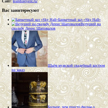
Сайт
:
teamforevent.ru/
Вас заинтересуют
Банкетный зал «Sky Hall»
Ведущий на
свадьбу Денис Шаповалов
Шьём мужской свадебный костюм
на заказ
Больше, чем просто фильм о