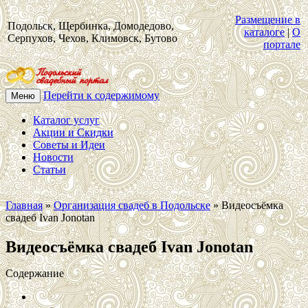
Размещение в
Подольск, Щербинка, Домодедово,
каталоге
|
О
Серпухов, Чехов, Климовск, Бутово
портале
Перейти к содержимому
Меню
Каталог услуг
Акции и Скидки
Советы и Идеи
Новости
Статьи
Главная
»
Организация свадеб в Подольске
»
Видеосъёмка
свадеб Ivan Jonotan
Видеосъёмка свадеб Ivan Jonotan
Содержание