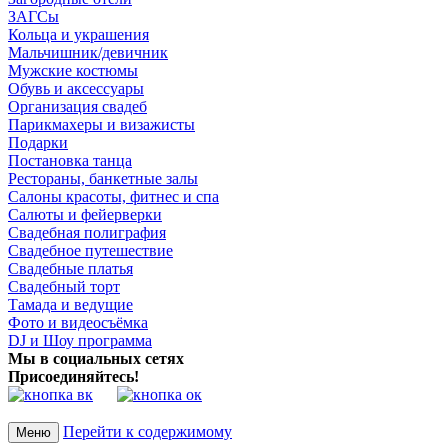
ЗАГСы
Кольца и украшения
Мальчишник/девичник
Мужские костюмы
Обувь и аксессуары
Организация свадеб
Парикмахеры и визажисты
Подарки
Постановка танца
Рестораны, банкетные залы
Салоны красоты, фитнес и спа
Салюты и фейерверки
Свадебная полиграфия
Свадебное путешествие
Свадебные платья
Свадебный торт
Тамада и ведущие
Фото и видеосъёмка
DJ и Шоу программа
Мы в социальных сетях
Присоединяйтесь!
Перейти к содержимому
Меню