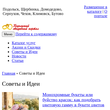
Размещение в
Подольск, Щербинка, Домодедово,
каталоге
|
О
Серпухов, Чехов, Климовск, Бутово
портале
Перейти к содержимому
Меню
Каталог услуг
Акции и Скидки
Советы и Идеи
Новости
Статьи
Главная
»
Советы и Идеи
Советы и Идеи
Монохромные букеты или
буйство красок: как подобрать
цветовую гамму в букете цветов