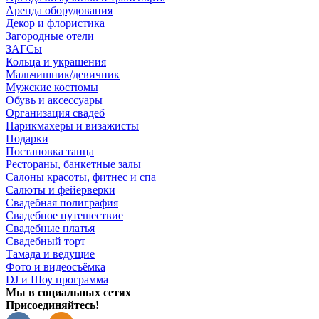
Аренда оборудования
Декор и флористика
Загородные отели
ЗАГСы
Кольца и украшения
Мальчишник/девичник
Мужские костюмы
Обувь и аксессуары
Организация свадеб
Парикмахеры и визажисты
Подарки
Постановка танца
Рестораны, банкетные залы
Салоны красоты, фитнес и спа
Салюты и фейерверки
Свадебная полиграфия
Свадебное путешествие
Свадебные платья
Свадебный торт
Тамада и ведущие
Фото и видеосъёмка
DJ и Шоу программа
Мы в социальных сетях
Присоединяйтесь!