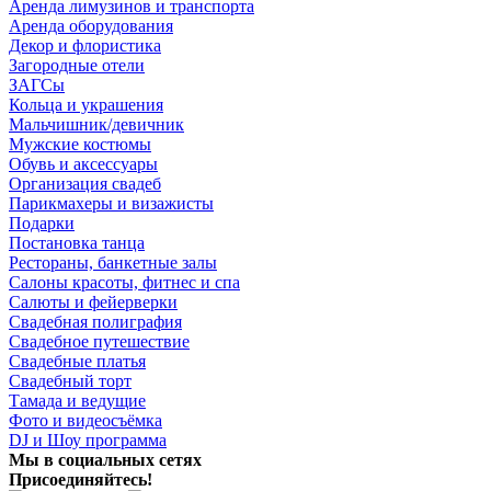
Аренда лимузинов и транспорта
Аренда оборудования
Декор и флористика
Загородные отели
ЗАГСы
Кольца и украшения
Мальчишник/девичник
Мужские костюмы
Обувь и аксессуары
Организация свадеб
Парикмахеры и визажисты
Подарки
Постановка танца
Рестораны, банкетные залы
Салоны красоты, фитнес и спа
Салюты и фейерверки
Свадебная полиграфия
Свадебное путешествие
Свадебные платья
Свадебный торт
Тамада и ведущие
Фото и видеосъёмка
DJ и Шоу программа
Мы в социальных сетях
Присоединяйтесь!