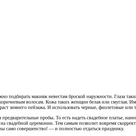
но подбирать макияж невестам броской наружности. Глаза таки
-коричневым волосам. Кожа таких женщин белая или смуглая. И
траст зимнего пейзажа. И использовать черные, фиолетовые или
 предварительные пробы. То есть надеть свадебное платье, нан
а свадебной церемонии. Тем самым позволит вовремя скорректир
 вы само совершенство! — и полностью отдаться празднику.