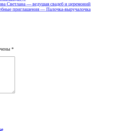
ова Светлана — ведущая свадеб и церемоний
ебные приглашения — Палочка-выручалочка
ечены
*
ке