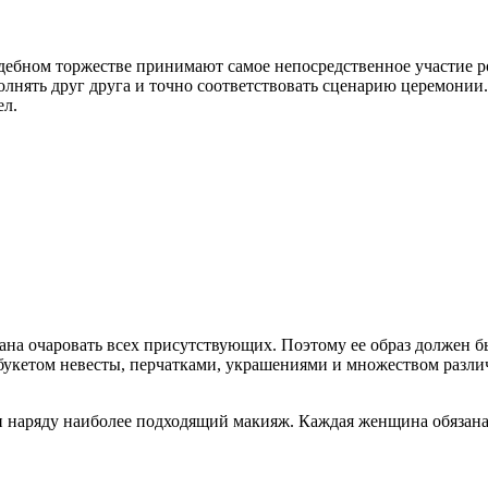
вадебном торжестве принимают самое непосредственное участие 
лнять друг друга и точно соответствовать сценарию церемонии.
ел.
зана очаровать всех присутствующих. Поэтому ее образ должен 
, букетом невесты, перчатками, украшениями и множеством разл
 и наряду наиболее подходящий макияж. Каждая женщина обязана