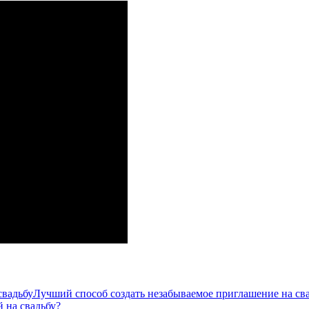
Лучший способ создать незабываемое приглашение на св
 на свадьбу?