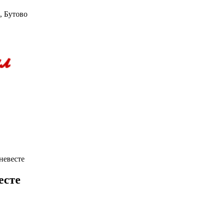
, Бутово
невесте
есте