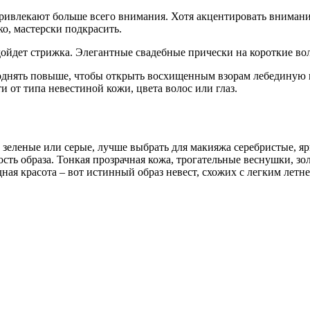
 привлекают больше всего внимания. Хотя акцентировать вниман
о, мастерски подкрасить.
одойдет стрижка. Элегантные свадебные прически на короткие в
поднять повыше, чтобы открыть восхищенным взорам лебединую
и от типа невестиной кожи, цвета волос или глаз.
зеленые или серые, лучше выбрать для макияжа серебристые, яр
сть образа. Тонкая прозрачная кожа, трогательные веснушки, з
дная красота – вот истинный образ невест, схожих с легким лет