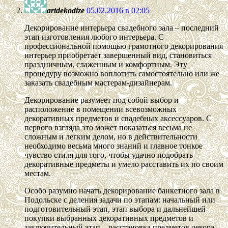
artdekodize
05.02.2016 в 02:05
Декорирование интерьера свадебного зала – последний
этап изготовления любого интерьера. С
профессиональной помощью грамотного декорирования
интерьер приобретает завершенный вид, становиться
праздничным, слаженным и комфортным. Эту
процедуру возможно воплотить самостоятельно или же
заказать свадебным мастерам-дизайнерам.
Декорирование разумеет под собой выбор и
расположение в помещении всевозможных
декоративных предметов и свадебных аксессуаров. С
первого взгляда это может показаться весьма не
сложным и легким делом, но в действительности
необходимо весьма много знаний и главное тонкое
чувство стиля для того, чтобы удачно подобрать
декоративные предметы и умело расставить их по своим
местам.
Особо разумно начать декорирование банкетного зала в
Подольске с деления задачи по этапам: начальный или
подготовительный этап, этап выбора и дальнейшей
покупки выбранных декоративных предметов и
заключительный этап – расстановка предметов декора.