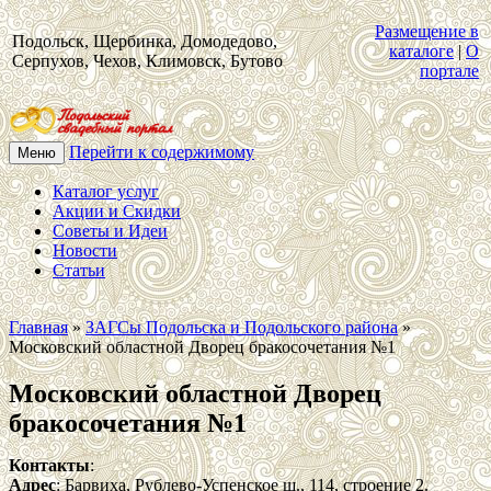
Размещение в
Подольск, Щербинка, Домодедово,
каталоге
|
О
Серпухов, Чехов, Климовск, Бутово
портале
Перейти к содержимому
Меню
Каталог услуг
Акции и Скидки
Советы и Идеи
Новости
Статьи
Главная
»
ЗАГСы Подольска и Подольского района
»
Московский областной Дворец бракосочетания №1
Московский областной Дворец
бракосочетания №1
Контакты
:
Адрес
: Барвиха, Рублево-Успенское ш., 114, строение 2.