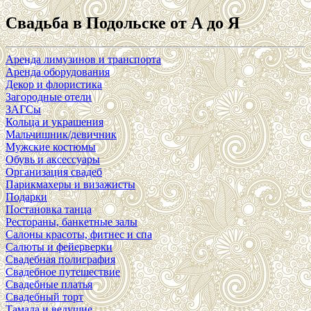
Свадьба в Подольске от А до Я
Аренда лимузинов и транспорта
Аренда оборудования
Декор и флористика
Загородные отели
ЗАГСы
Кольца и украшения
Мальчишник/девичник
Мужские костюмы
Обувь и аксессуары
Организация свадеб
Парикмахеры и визажисты
Подарки
Постановка танца
Рестораны, банкетные залы
Салоны красоты, фитнес и спа
Салюты и фейерверки
Свадебная полиграфия
Свадебное путешествие
Свадебные платья
Свадебный торт
Тамада и ведущие