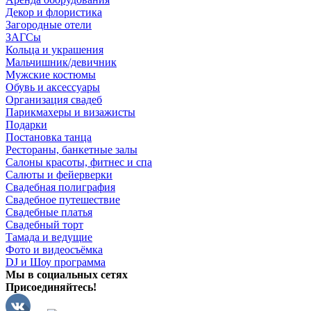
Декор и флористика
Загородные отели
ЗАГСы
Кольца и украшения
Мальчишник/девичник
Мужские костюмы
Обувь и аксессуары
Организация свадеб
Парикмахеры и визажисты
Подарки
Постановка танца
Рестораны, банкетные залы
Салоны красоты, фитнес и спа
Салюты и фейерверки
Свадебная полиграфия
Свадебное путешествие
Свадебные платья
Свадебный торт
Тамада и ведущие
Фото и видеосъёмка
DJ и Шоу программа
Мы в социальных сетях
Присоединяйтесь!