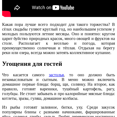
Какая пора лучше всего подходит для такого торжества? В
сёлах свадьбы гуляют круглый год, но наибольшим успехом у
молодых пользуются летние месяцы. Оно и понятно: кругом
царит буйство природных красок, много овощей и фруктов на
столе. Располагает к веселью и погода, которая
преимущественно солнечная и тёплая. Отдыхая на берегу
реки или озера, всегда можно затеять коллективное купание.
Угощения для гостей
Что касается самого
застолья
, то оно должно быть
незамысловатым и сытным. В меню можно включить
домашние первые блюда: борщ, щи, солянку. На второе, как
правило, готовят вареники, тушёный картофель, рагу,
голубцы. Не стоит забывать и про калорийные мясные блюда:
котлеты, зразы, гуляш, домашние колбасы.
Из рыбы готовят заливное, битки, уху. Среди закусок
популярны блины с разными начинками, фаршированные
яйца, соленья, грибы, сельдь. Любят деревенские мастерицы