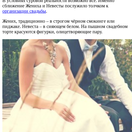
В условиях суровой реальности возможно всё. Именно
сближение Жениха и Невесты послужило толчком к
организации свадьбы
.
Жених, традиционно – в строгом чёрном смокинге или
пиджаке. Невеста – в сияющем белом. На пышном свадебном
торте красуются фигурки, олицетворяющие пару.