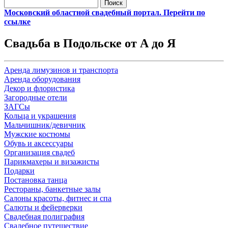
Найти:
Московский областной свадебный портал. Перейти по
ссылке
Свадьба в Подольске от А до Я
Аренда лимузинов и транспорта
Аренда оборудования
Декор и флористика
Загородные отели
ЗАГСы
Кольца и украшения
Мальчишник/девичник
Мужские костюмы
Обувь и аксессуары
Организация свадеб
Парикмахеры и визажисты
Подарки
Постановка танца
Рестораны, банкетные залы
Салоны красоты, фитнес и спа
Салюты и фейерверки
Свадебная полиграфия
Свадебное путешествие