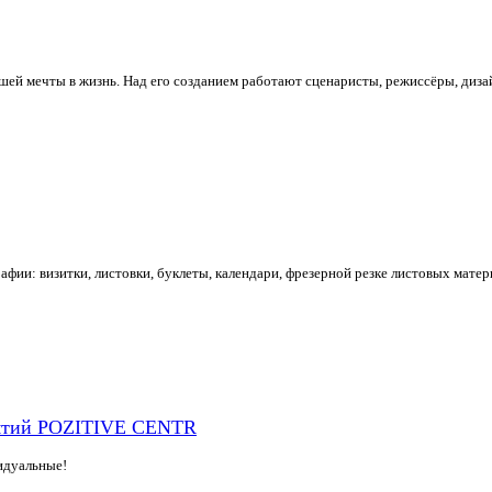
ей мечты в жизнь. Над его созданием работают сценаристы, режиссёры, диза
фии: визитки, листовки, буклеты, календари, фрезерной резке листовых матери
иятий POZITIVE CENTR
идуальные!