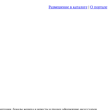
Размещение в каталоге
|
О портале
арточки, бокалы жениха и невесты и прочее оформление аксессуаров.