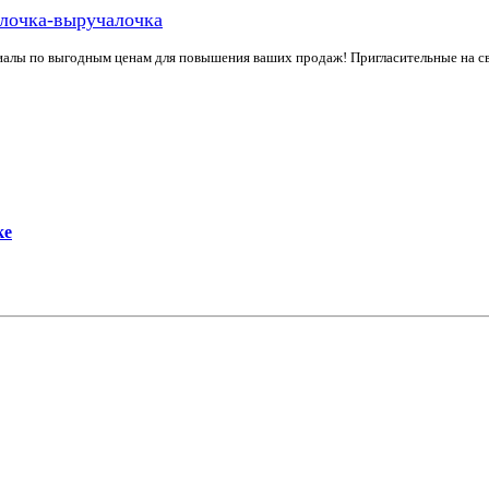
лочка-выручалочка
иалы по выгодным ценам для повышения ваших продаж! Пригласительные на св
ке