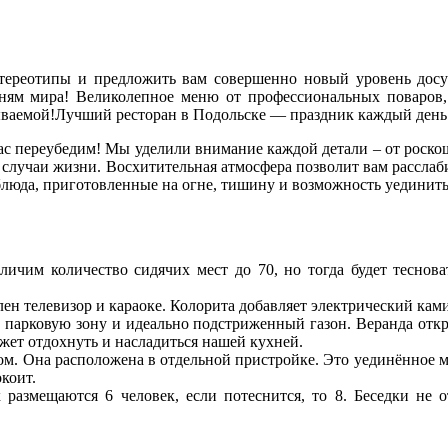
ереотипы и предложить вам совершенно новый уровень досуг
ням мира! Великолепное меню от профессиональных поваров,
бываемой!Лучший ресторан в Подольске — праздник каждый день
ас переубедим! Мы уделили внимание каждой детали – от роско
 случаи жизни. Восхитительная атмосфера позволит вам расслаб
люда, приготовленные на огне, тишину и возможность уединить
ичим количество сидячих мест до 70, но тогда будет теснова
лен телевизор и караоке. Колорита добавляет электрический кам
на парковую зону и идеально подстриженный газон. Веранда отк
жет отдохнуть и насладиться нашей кухней.
ором. Она расположена в отдельной пристройке. Это уединённое
коит.
 размещаются 6 человек, если потеснится, то 8. Беседки не