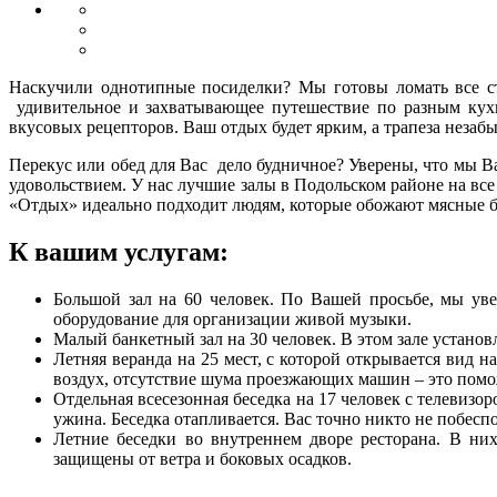
Наскучили однотипные посиделки? Мы готовы ломать все ст
удивительное и захватывающее путешествие по разным кух
вкусовых рецепторов. Ваш отдых будет ярким, а трапеза неза
Перекус или обед для Вас дело будничное? Уверены, что мы В
удовольствием. У нас лучшие залы в Подольском районе на все
«Отдых» идеально подходит людям, которые обожают мясные б
К вашим услугам:
Большой зал на 60 человек. По Вашей просьбе, мы увел
оборудование для организации живой музыки.
Малый банкетный зал на 30 человек. В этом зале установ
Летняя веранда на 25 мест, с которой открывается вид 
воздух, отсутствие шума проезжающих машин – это помо
Отдельная всесезонная беседка на 17 человек с телевиз
ужина. Беседка отапливается. Вас точно никто не побеспо
Летние беседки во внутреннем дворе ресторана. В них
защищены от ветра и боковых осадков.