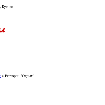
, Бутово
е
»
Ресторан "Отдых"