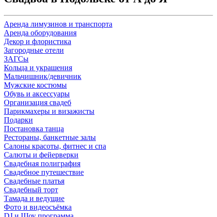
Аренда лимузинов и транспорта
Аренда оборудования
Декор и флористика
Загородные отели
ЗАГСы
Кольца и украшения
Мальчишник/девичник
Мужские костюмы
Обувь и аксессуары
Организация свадеб
Парикмахеры и визажисты
Подарки
Постановка танца
Рестораны, банкетные залы
Салоны красоты, фитнес и спа
Салюты и фейерверки
Свадебная полиграфия
Свадебное путешествие
Свадебные платья
Свадебный торт
Тамада и ведущие
Фото и видеосъёмка
DJ и Шоу программа