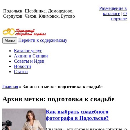
Размещение в
Подольск, Щербинка, Домодедово,
каталоге
|
О
Серпухов, Чехов, Климовск, Бутово
портале
Перейти к содержимому
Меню
Каталог услуг
Акции и Скидки
Советы и Идеи
Новости
Статьи
Главная
»
Записи по метке:
подготовка к свадьбе
Архив метки:
подготовка к свадьбе
Как выбрать свадебного
фотографа в Подольске?
Свадьба – это яркое и важное событие, о