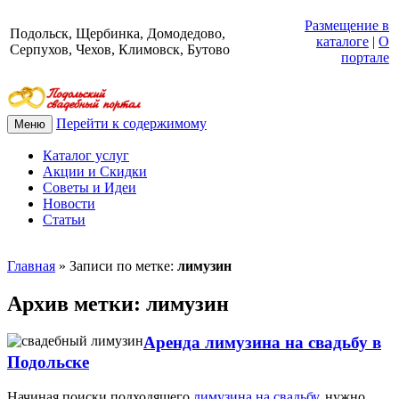
Размещение в
Подольск, Щербинка, Домодедово,
каталоге
|
О
Серпухов, Чехов, Климовск, Бутово
портале
Перейти к содержимому
Меню
Каталог услуг
Акции и Скидки
Советы и Идеи
Новости
Статьи
Главная
»
Записи по метке:
лимузин
Архив метки:
лимузин
Аренда лимузина на свадьбу в
Подольске
Начиная поиски подходящего
лимузина на свадьбу
, нужно