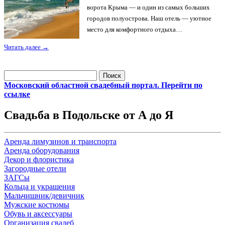
ворота Крыма — и один из самых больших
городов полуострова. Наш отель — уютное
место для комфортного отдыха…
Читать далее
→
Найти:
Московский областной свадебный портал. Перейти по
ссылке
Свадьба в Подольске от А до Я
Аренда лимузинов и транспорта
Аренда оборудования
Декор и флористика
Загородные отели
ЗАГСы
Кольца и украшения
Мальчишник/девичник
Мужские костюмы
Обувь и аксессуары
Организация свадеб