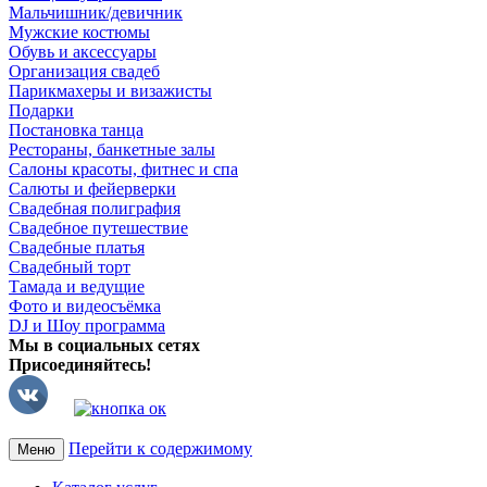
Мальчишник/девичник
Мужские костюмы
Обувь и аксессуары
Организация свадеб
Парикмахеры и визажисты
Подарки
Постановка танца
Рестораны, банкетные залы
Салоны красоты, фитнес и спа
Салюты и фейерверки
Свадебная полиграфия
Свадебное путешествие
Свадебные платья
Свадебный торт
Тамада и ведущие
Фото и видеосъёмка
DJ и Шоу программа
Мы в социальных сетях
Присоединяйтесь!
Перейти к содержимому
Меню