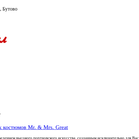
, Бутово
е
костюмов Mr. & Mrs. Great
изведением высокого портновского искусства, созданным исключительно для 