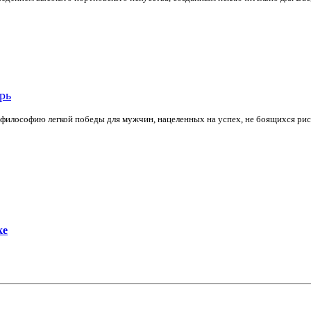
рь
илософию легкой победы для мужчин, нацеленных на успех, не боящихся риск
ке