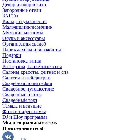
Декор и флористика
Загородные отели
ЗАГСы
Кольца и украшения
Мальчишник/девичник
Мужские костюмы
Обувь и аксессуары
Организация свадеб
Парикмахеры и визажисты
Подарки
Постановка танца
Рестораны, банкетные залы
Салоны красоты, фитнес и спа
Салюты и фейерверки
Свадебная полиграфия
Свадебное путешествие
Свадебные платья
Свадебный торт
Тамада и ведущие
Фото и видеосъёмка
DJ и Шоу программа
Мы в социальных сетях
Присоединяйтесь!