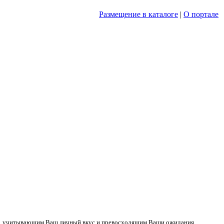
Размещение в каталоге
|
О портале
Вас, учитывающим Ваш личный вкус и превосходящим Ваши ожидания.